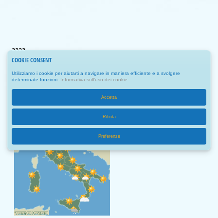
aaaa
COOKIE CONSENT
Utilizziamo i cookie per aiutarti a navigare in maniera efficiente e a svolgere
determinate funzioni.
Informativa sull’uso dei cookie
Accetta
Rifiuta
Preferenze